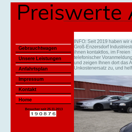
INFO: Seit 2019 haben wir e
Groß-Enzersdorf
Industriest
Gebrauchtwagen
ihnen kontaktlos, im Freien
telefonischer Voranmeldung
Unsere Leistungen
und zeigen Ihnen dort das A
Unkostenersatz zu, und hel
Anfahrtsplan
Impressum
Kontakt
Home
Besucher seit 25.11.2013